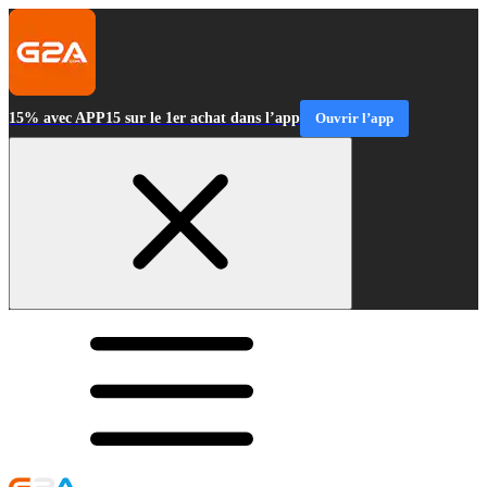
15% avec APP15 sur le 1er achat dans l’app
Ouvrir l’app