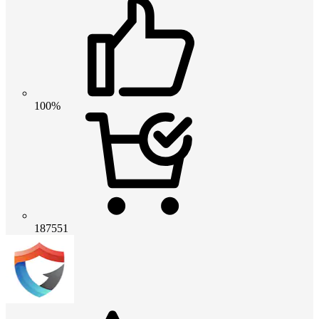
100%
187551