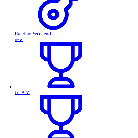
Random Weekend
new
GTA V