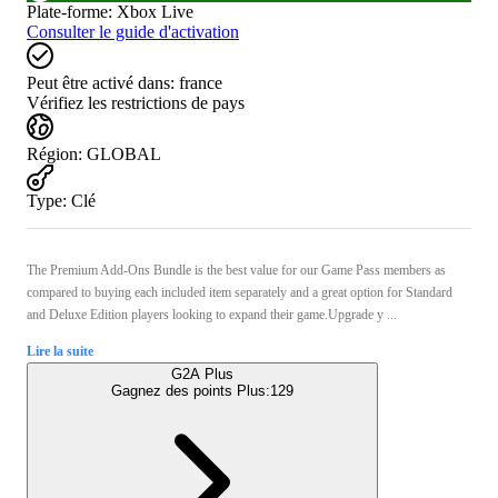
Plate-forme
:
Xbox Live
Consulter le guide d'activation
Peut être activé dans:
france
Vérifiez les restrictions de pays
Région
:
GLOBAL
Type
:
Clé
The Premium Add-Ons Bundle is the best value for our Game Pass members as
compared to buying each included item separately and a great option for Standard
and Deluxe Edition players looking to expand their game.Upgrade y ...
Lire la suite
G2A Plus
Gagnez des points Plus:
129