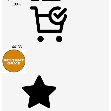
100%
44133