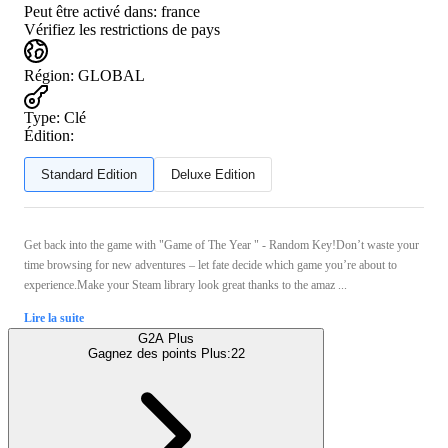
Peut être activé dans:
france
Vérifiez les restrictions de pays
Région
:
GLOBAL
Type
:
Clé
Édition:
Standard Edition
Deluxe Edition
Get back into the game with "Game of The Year " - Random Key!Don’t waste your
time browsing for new adventures – let fate decide which game you’re about to
experience.Make your Steam library look great thanks to the amaz ...
Lire la suite
G2A Plus
Gagnez des points Plus:
22