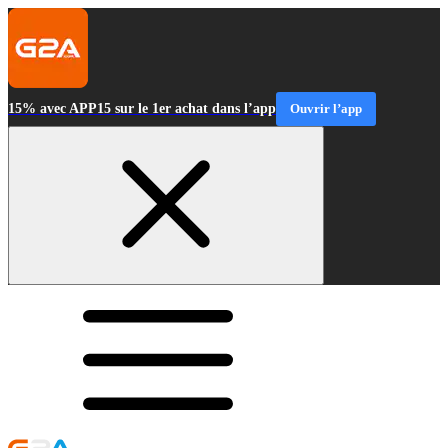
15% avec APP15 sur le 1er achat dans l’app
Ouvrir l’app