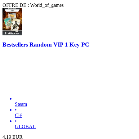
OFFRE DE : World_of_games
Bestsellers Random VIP 1 Key PC
Steam
•
Clé
•
GLOBAL
4.19
EUR