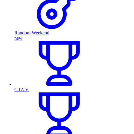
Random Weekend
new
GTA V