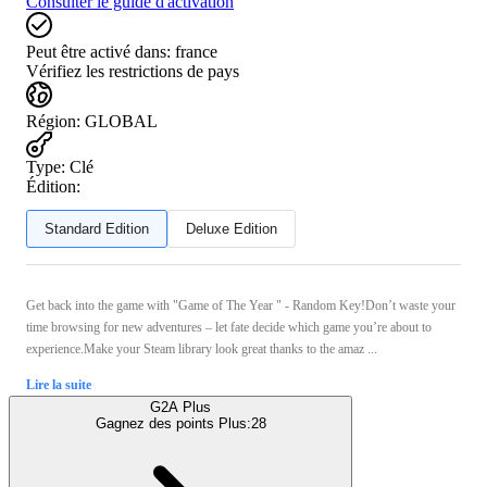
Consulter le guide d'activation
Peut être activé dans:
france
Vérifiez les restrictions de pays
Région
:
GLOBAL
Type
:
Clé
Édition:
Standard Edition
Deluxe Edition
Get back into the game with "Game of The Year " - Random Key!Don’t waste your
time browsing for new adventures – let fate decide which game you’re about to
experience.Make your Steam library look great thanks to the amaz ...
Lire la suite
G2A Plus
Gagnez des points Plus:
28