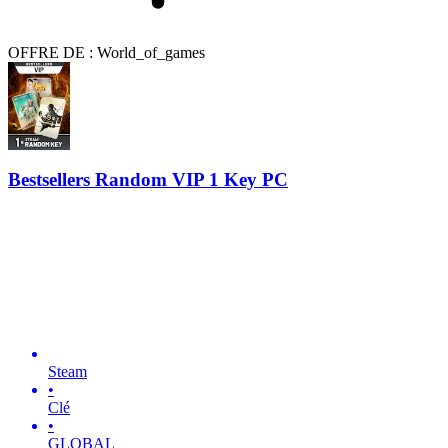
OFFRE DE : World_of_games
Bestsellers Random VIP 1 Key PC
Steam
•
Clé
•
GLOBAL