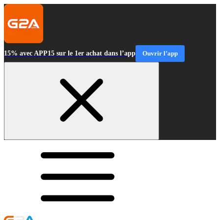
15% avec APP15 sur le 1er achat dans l’app
Ouvrir l’app