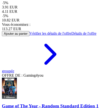
-
5
%
3.91
EUR
4.11
EUR
-
5
%
10.82
EUR
Vous économisez :
113.27
EUR
Vérifier les détails de l'offre
Détails de l'offre
Ajouter au panier
groupée
OFFRE DE : Gaming4you
Game of The Year - Random Standard Edition 1