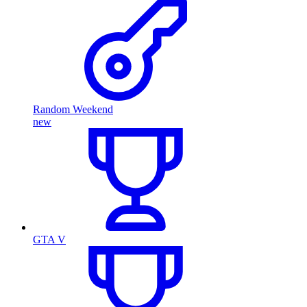
Random Weekend
new
GTA V