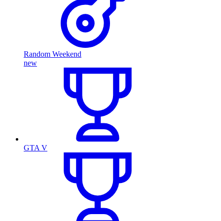
Random Weekend
new
GTA V