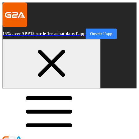
15% avec APP15 sur le 1er achat dans l’app
Ouvrir l’app