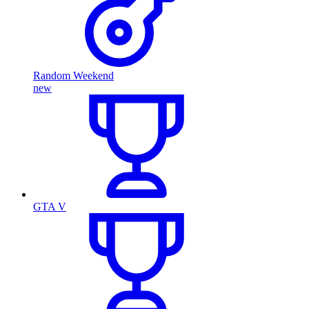
Random Weekend
new
GTA V