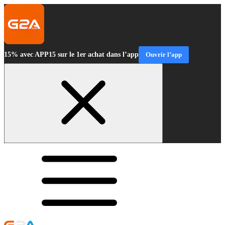
15% avec APP15 sur le 1er achat dans l’app
Ouvrir l’app