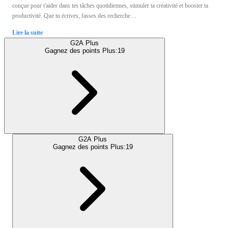
conçue pour t'aider dans tes tâches quotidiennes, stimuler ta créativité et booster ta
productivité. Que tu écrives, fasses des recherche ...
Lire la suite
G2A Plus
Gagnez des points Plus:
19
G2A Plus
Gagnez des points Plus:
19