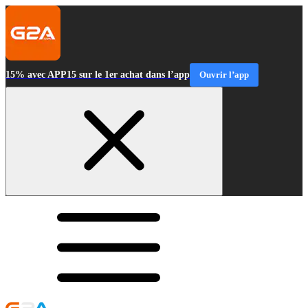
15% avec APP15 sur le 1er achat dans l’app
Ouvrir l’app