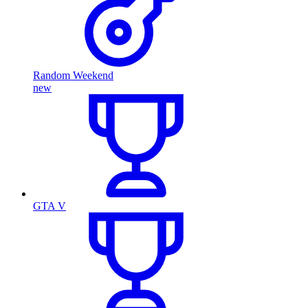
Random Weekend
new
GTA V