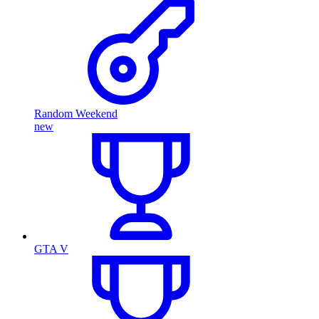
Random Weekend
new
GTA V