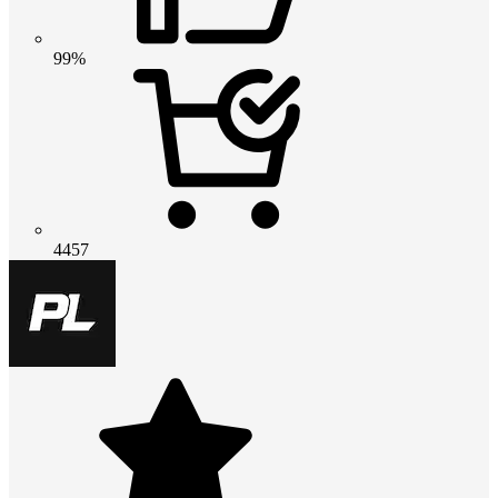
99%
4457