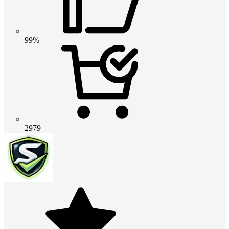
99%
2979