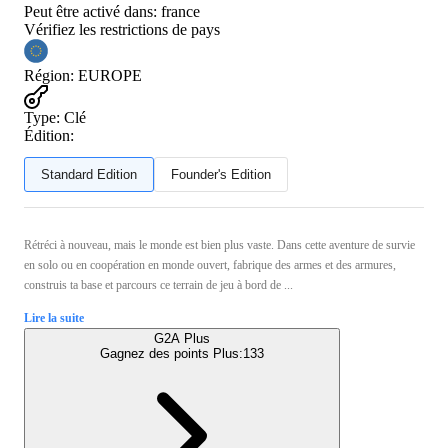
Peut être activé dans:
france
Vérifiez les restrictions de pays
Région
:
EUROPE
Type
:
Clé
Édition:
Standard Edition
Founder's Edition
Rétréci à nouveau, mais le monde est bien plus vaste. Dans cette aventure de survie
en solo ou en coopération en monde ouvert, fabrique des armes et des armures,
construis ta base et parcours ce terrain de jeu à bord de ...
Lire la suite
G2A Plus
Gagnez des points Plus:
133