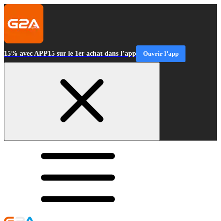
15% avec APP15 sur le 1er achat dans l’app
Ouvrir l’app