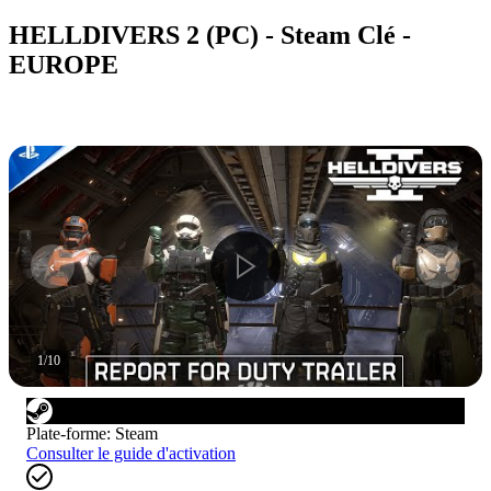
HELLDIVERS 2 (PC) - Steam Clé -
EUROPE
1
/
10
Plate-forme
:
Steam
Consulter le guide d'activation