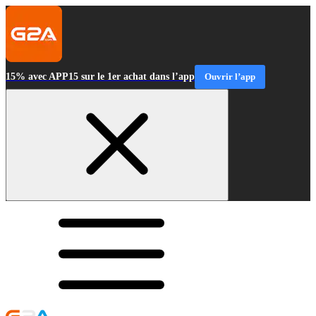
15% avec APP15 sur le 1er achat dans l’app
Ouvrir l’app