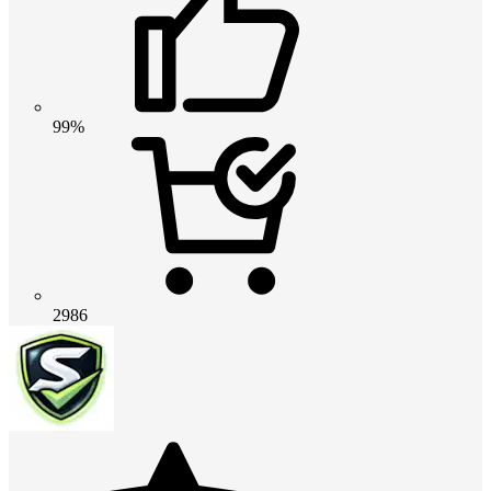
99%
2986