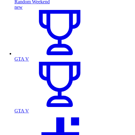
Random Weekend
new
GTA V
GTA V