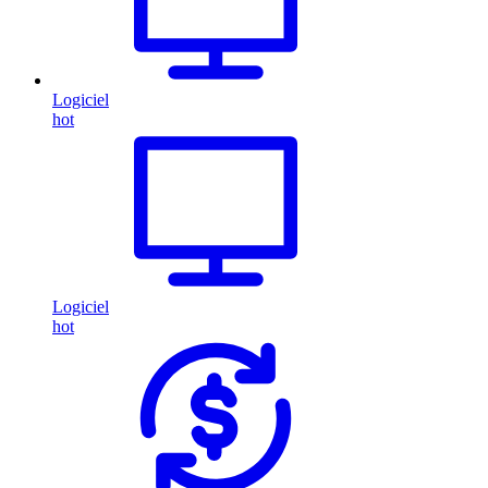
Logiciel
hot
Logiciel
hot