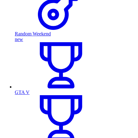
Random Weekend
new
GTA V