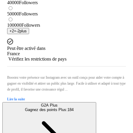
40000
Followers
50000
Followers
100000
Followers
+
2
+
-2
plus
Peut être activé dans
France
Vérifiez les restrictions de pays
Boostez votre présence sur Instagram avec un outil conçu pour aider votre compte à
gagner en visibilité et attirer un public plus large. Facile à utiliser et adapté à tout type
de profil, il favorise une croissance régul ...
Lire la suite
G2A Plus
Gagnez des points Plus:
184