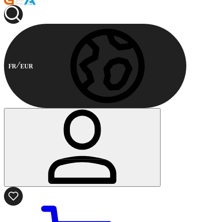
FR
EUR