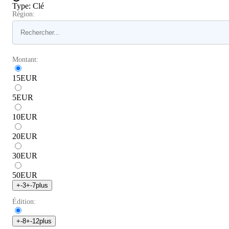
Type
:
Clé
Région:
Montant:
15
EUR
5
EUR
10
EUR
20
EUR
30
EUR
50
EUR
+
-3
+
-7
plus
Édition:
+
-8
+
-12
plus