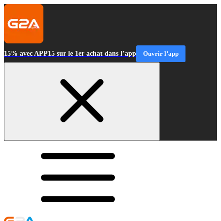
15% avec APP15 sur le 1er achat dans l’app
Ouvrir l’app