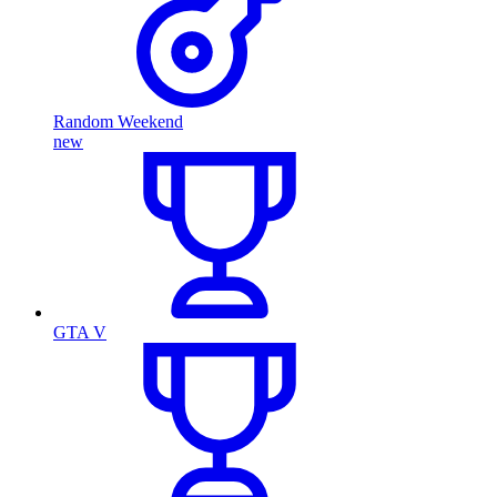
Random Weekend
new
GTA V