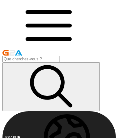
FR
EUR