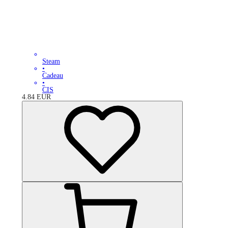
Steam
•
Cadeau
•
CIS
4.84
EUR