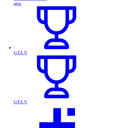
new
GTA V
GTA V