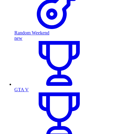
Random Weekend
new
GTA V