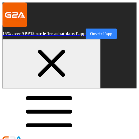
15% avec APP15 sur le 1er achat dans l’app
Ouvrir l’app