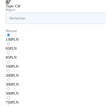
Type
:
Clé
Région:
Montant:
130
PLN
65
PLN
85
PLN
100
PLN
200
PLN
300
PLN
500
PLN
750
PLN