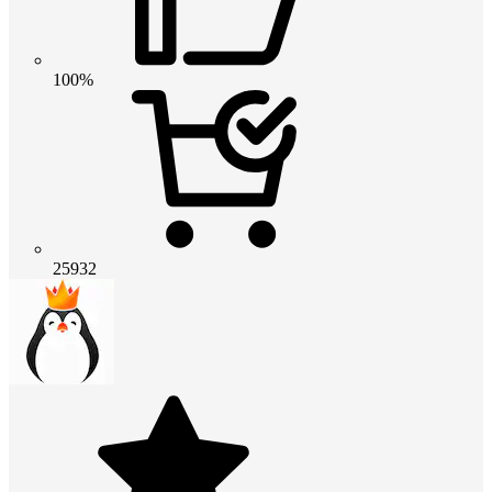
100%
25932