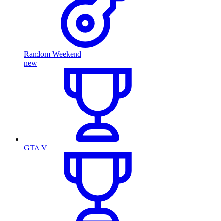
Random Weekend
new
GTA V