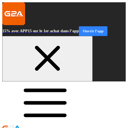
15% avec APP15 sur le 1er achat dans l’app
Ouvrir l’app