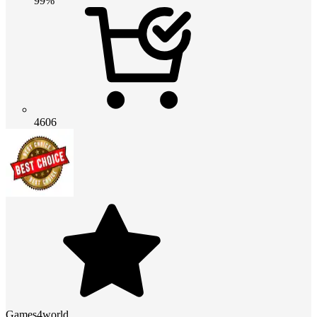
99%
4606
Games4world