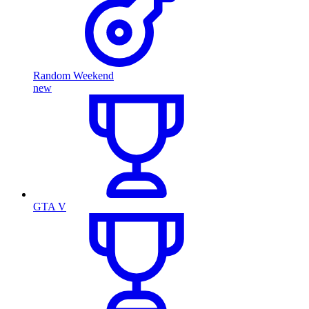
Random Weekend
new
GTA V