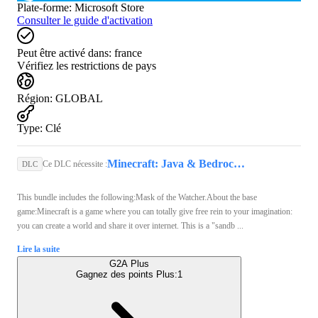
Plate-forme
:
Microsoft Store
Consulter le guide d'activation
Peut être activé dans:
france
Vérifiez les restrictions de pays
Région
:
GLOBAL
Type
:
Clé
Minecraft: Java & Bedrock Edition (PC) - Microsoft Store Key - GLOBAL
Ce DLC nécessite :
DLC
This bundle includes the following:Mask of the Watcher.About the base
game:Minecraft is a game where you can totally give free rein to your imagination:
you can create a world and share it over internet. This is a "sandb ...
Lire la suite
G2A Plus
Gagnez des points Plus:
1