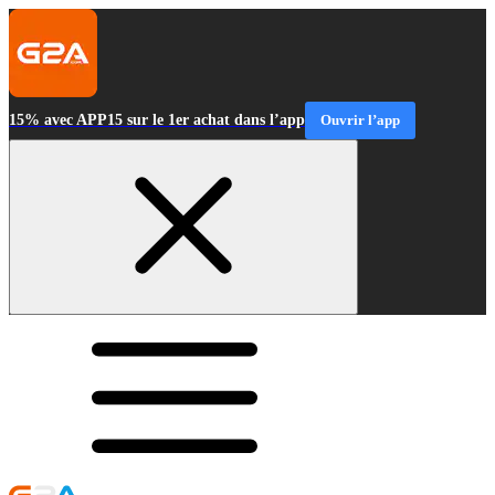
15% avec APP15 sur le 1er achat dans l’app
Ouvrir l’app