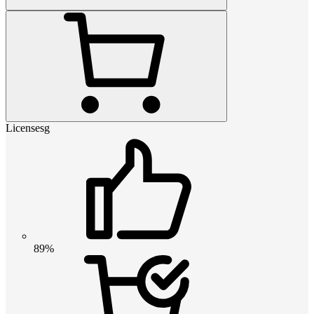
Licensesg
89%