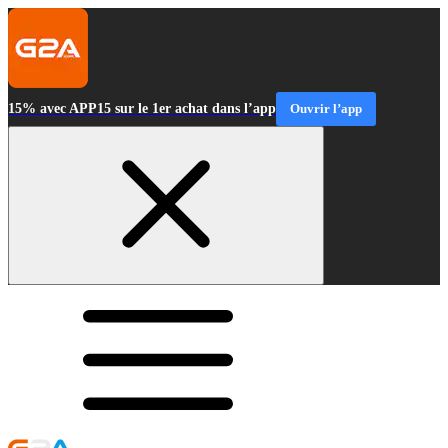
15% avec APP15 sur le 1er achat dans l’app
Ouvrir l’app