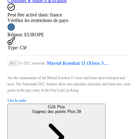
Consulter le guide d'activation
Peut être activé dans:
france
Vérifiez les restrictions de pays
Région
:
EUROPE
Type
:
Clé
Mortal Kombat 11 (Xbox Series X/S, PC) - Xbox Live Key - EUROPE
Ce DLC nécessite :
DLC
See the continuation of the Mortal Kombat 11 story and learn about betrayal and
trust. The Aftermath DLC features three new playable characters and three new skin
packs in the epic story of the Fire God Liu Kang.
Lire la suite
G2A Plus
Gagnez des points Plus:
39