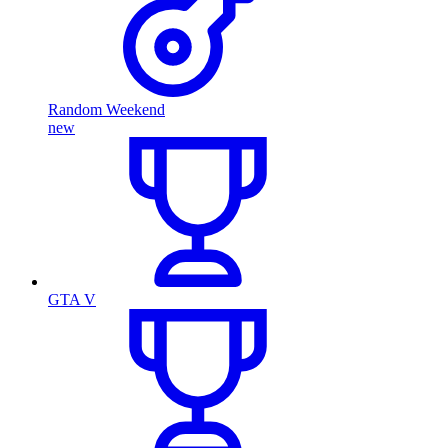
Random Weekend
new
GTA V