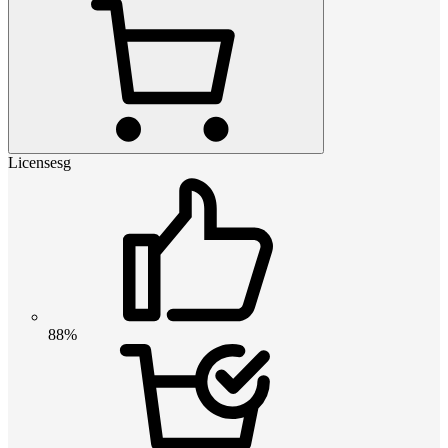
Licensesg
88%