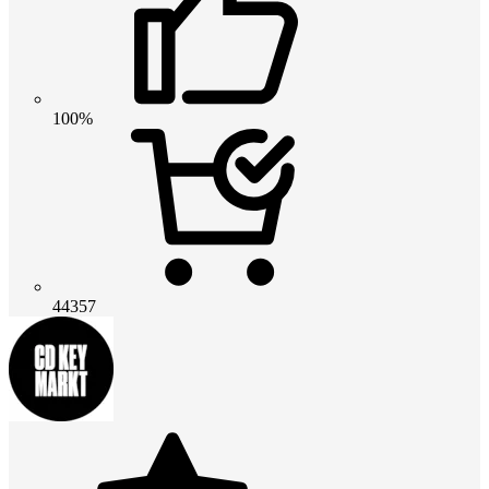
100%
44357