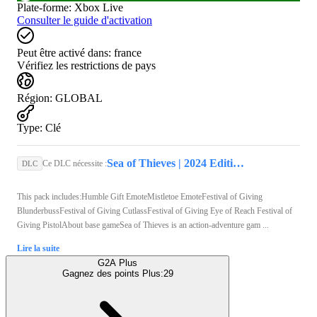
Plate-forme
:
Xbox Live
Consulter le guide d'activation
Peut être activé dans:
france
Vérifiez les restrictions de pays
Région
:
GLOBAL
Type
:
Clé
Sea of Thieves | 2024 Edition (Xbox Series X/S, PC) - Xbox Live Key - GLOBAL
Ce DLC nécessite :
DLC
This pack includes:Humble Gift EmoteMistletoe EmoteFestival of Giving
BlunderbussFestival of Giving CutlassFestival of Giving Eye of Reach Festival of
Giving PistolAbout base gameSea of Thieves is an action-adventure gam ...
Lire la suite
G2A Plus
Gagnez des points Plus:
29