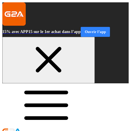
15% avec APP15 sur le 1er achat dans l’app
Ouvrir l’app