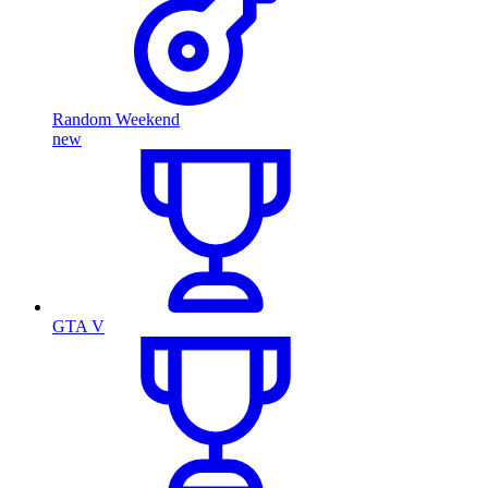
Random Weekend
new
GTA V