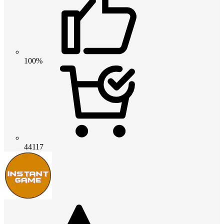
100%
44117