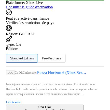
Plate-forme
:
Xbox Live
Consulter le guide d'activation
Peut être activé dans:
france
Vérifiez les restrictions de pays
Région
:
GLOBAL
Type
:
Clé
Édition:
Standard Edition
Pre-Purchase
Forza Horizon 6 (Xbox Series X/S, PC) - Xbox Live Key - GLOBAL
Ce DLC nécessite :
DLC
Joue 4 jours en avance dès le 15 mai avec la mise à niveau Premium de Forza
Horizon 6, la meilleure offre pour les membres Game Pass par rapport à l'achat
séparé de chaque contenu inclus. C'est aussi une excellente optio ...
Lire la suite
G2A Plus