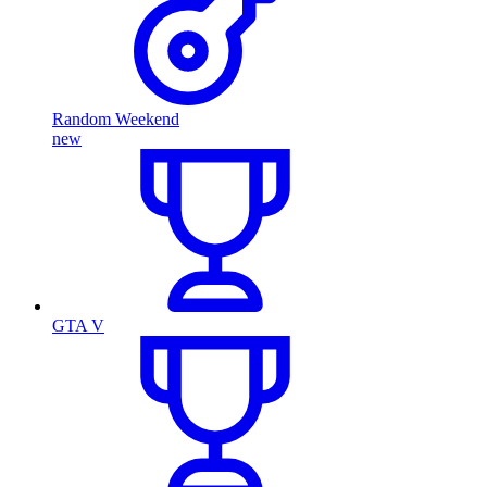
Random Weekend
new
GTA V