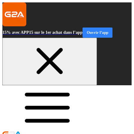
15% avec APP15 sur le 1er achat dans l’app
Ouvrir l’app