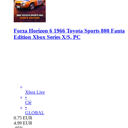
Forza Horizon 6 1966 Toyota Sports 800 Fanta
Edition Xbox Series X/S, PC
Xbox Live
•
Clé
•
GLOBAL
0.75
EUR
4.99
EUR