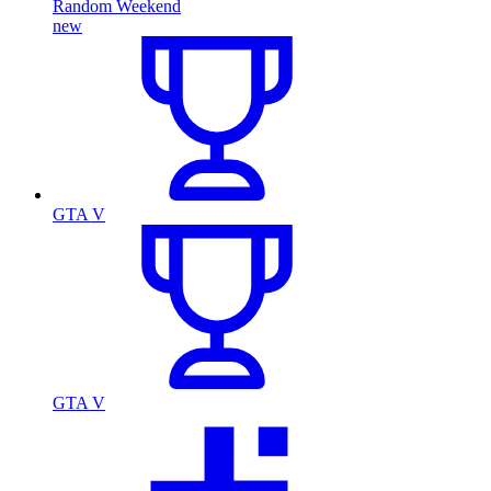
Random Weekend
new
GTA V
GTA V