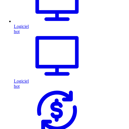
Logiciel
hot
Logiciel
hot