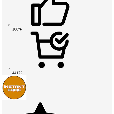
100%
44172