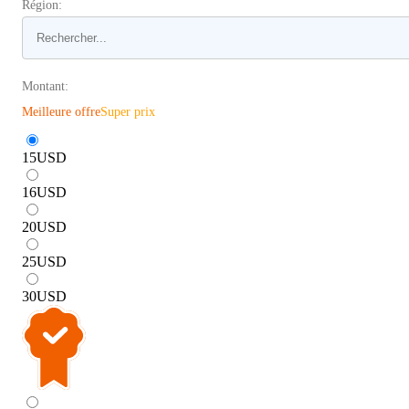
Région:
Montant:
Meilleure offre
Super prix
15
USD
16
USD
20
USD
25
USD
30
USD