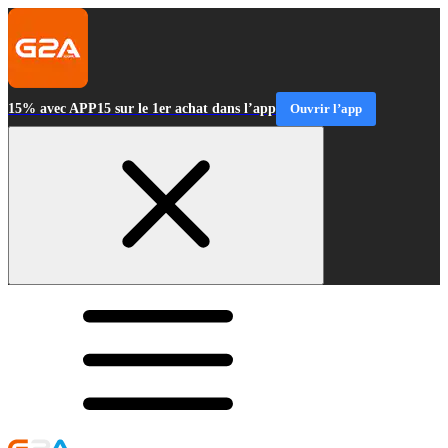
15% avec APP15 sur le 1er achat dans l’app
Ouvrir l’app