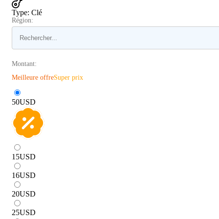
Type
:
Clé
Région:
Montant:
Meilleure offre
Super prix
50
USD
15
USD
16
USD
20
USD
25
USD