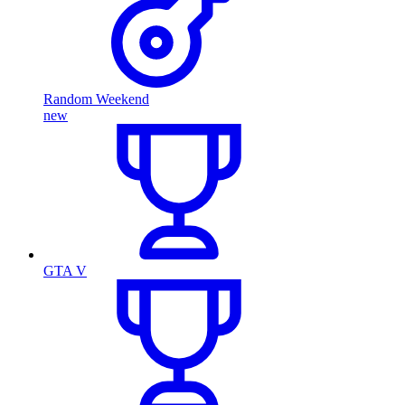
Random Weekend
new
GTA V