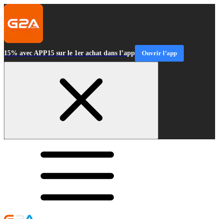
15% avec APP15 sur le 1er achat dans l’app
Ouvrir l’app