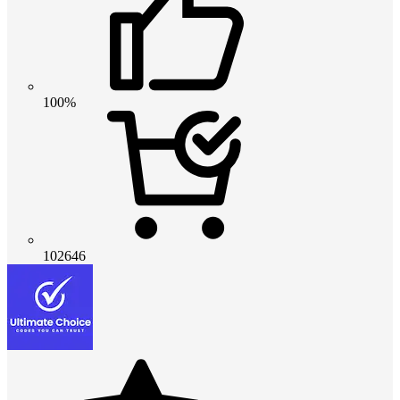
100%
102646