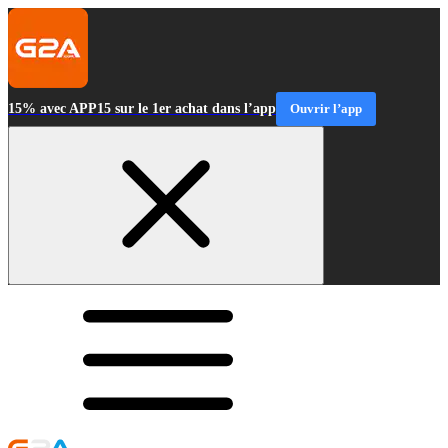
15% avec APP15 sur le 1er achat dans l’app
Ouvrir l’app