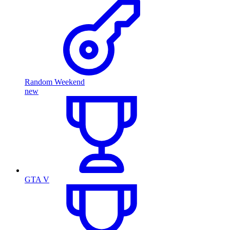
Random Weekend
new
GTA V