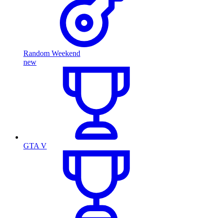
Random Weekend
new
GTA V