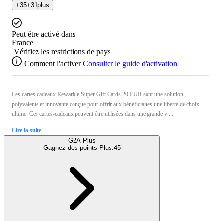
+
35
+
31
plus
Peut être activé dans
France
Vérifiez les restrictions de pays
Comment l'activer
Consulter le guide d'activation
Les cartes-cadeaux Rewarble Super Gift Cards 20 EUR sont une solution
polyvalente et innovante conçue pour offrir aux bénéficiaires une liberté de choix
ultime. Ces cartes-cadeaux peuvent être utilisées dans une grande v ...
Lire la suite
G2A Plus
Gagnez des points Plus:
45