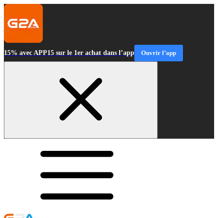
15% avec APP15 sur le 1er achat dans l’app
Ouvrir l’app