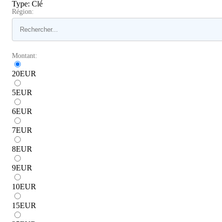
Type
:
Clé
Région:
Montant:
20
EUR
5
EUR
6
EUR
7
EUR
8
EUR
9
EUR
10
EUR
15
EUR