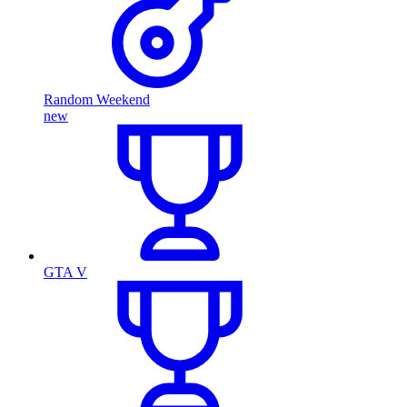
Random Weekend
new
GTA V