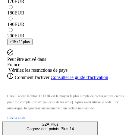
170
EUR
180
EUR
190
EUR
200
EUR
+
15
+
11
plus
Peut être activé dans
France
Vérifiez les restrictions de pays
Comment l'activer
Consulter le guide d'activation
Carte Cadeau Roblox 15 EUR est le moyen le plus simple de recharger des crédits
pour ton compte Roblox (ou celui de tes amis). Après avoir utilisé le code PIN
numérique, tu ajouteras instantanément un certain montant de ...
Lire la suite
G2A Plus
Gagnez des points Plus:
14