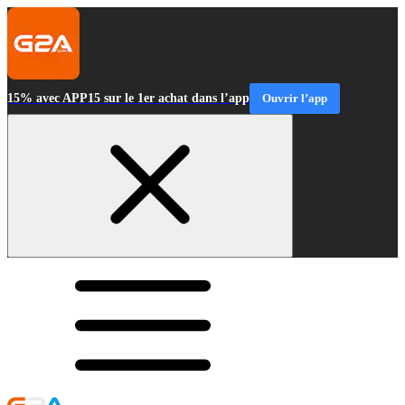
15% avec APP15 sur le 1er achat dans l’app
Ouvrir l’app