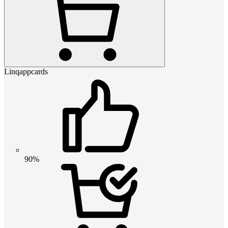
Linqappcards
90%