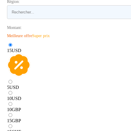
Région:
Montant:
Meilleure offre
Super prix
15
USD
5
USD
10
USD
10
GBP
15
GBP