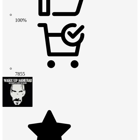
100%
7855