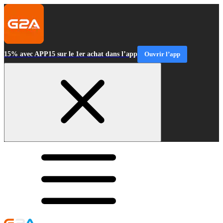
15% avec APP15 sur le 1er achat dans l’app
Ouvrir l’app