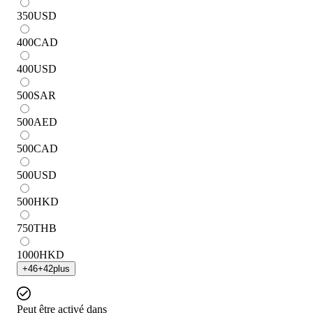
350
USD
400
CAD
400
USD
500
SAR
500
AED
500
CAD
500
USD
500
HKD
750
THB
1000
HKD
+
46
+
42
plus
Peut être activé dans