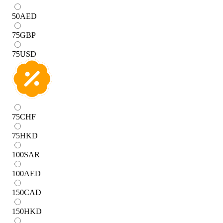
50
AED
75
GBP
75
USD
75
CHF
75
HKD
100
SAR
100
AED
150
CAD
150
HKD