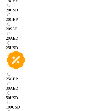
15
CHF
20
USD
20
GBP
20
SAR
20
AED
25
USD
25
GBP
30
AED
50
USD
100
USD