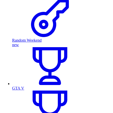
Random Weekend
new
GTA V