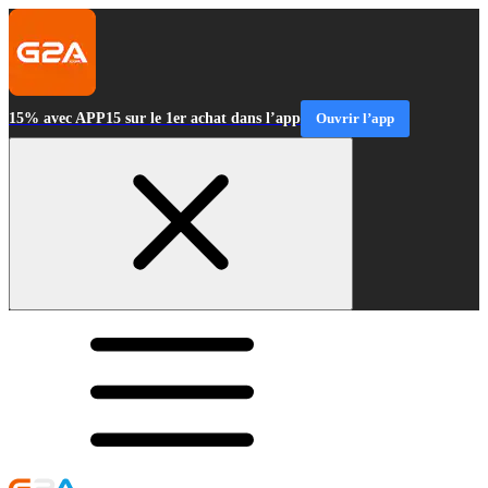
15% avec APP15 sur le 1er achat dans l’app
Ouvrir l’app