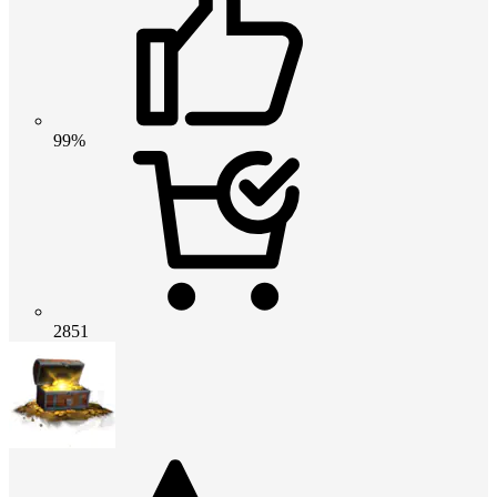
99%
2851