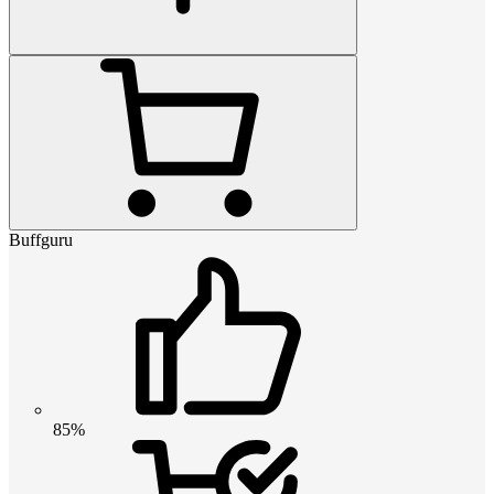
Buffguru
85%