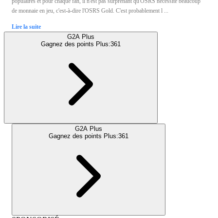
populaires et pour chaque fan, il n'est pas surprenant qu'OSRS nécessite beaucoup
de monnaie en jeu, c'est-à-dire l'OSRS Gold. C'est probablement l ...
Lire la suite
G2A Plus
Gagnez des points Plus:
361
G2A Plus
Gagnez des points Plus:
361