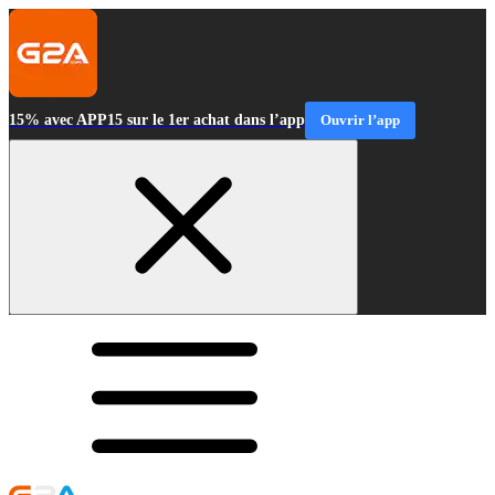
15% avec APP15 sur le 1er achat dans l’app
Ouvrir l’app