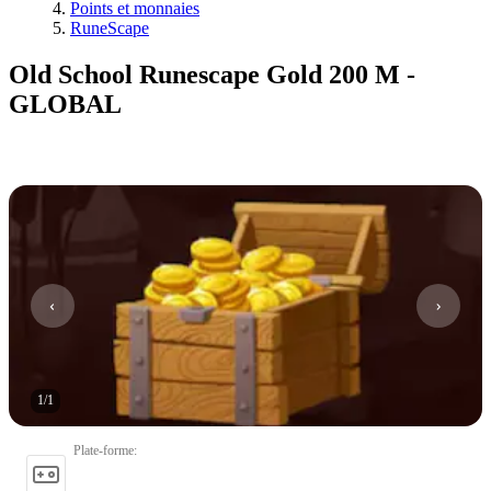
Points et monnaies
RuneScape
Old School Runescape Gold 200 M -
GLOBAL
1
/
1
Plate-forme
: