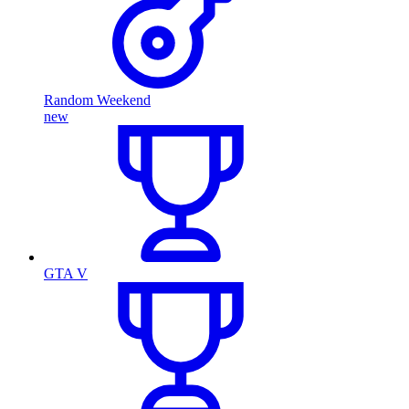
Random Weekend
new
GTA V