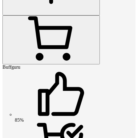
Buffguru
85%