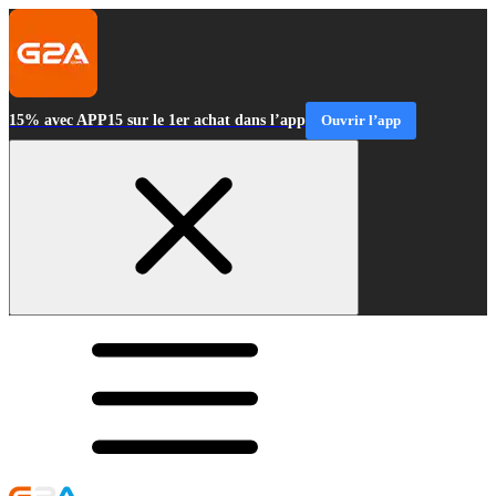
15% avec APP15 sur le 1er achat dans l’app
Ouvrir l’app