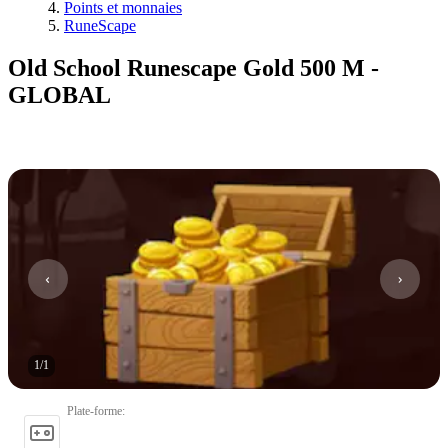
Points et monnaies
RuneScape
Old School Runescape Gold 500 M -
GLOBAL
1
/
1
Plate-forme
: