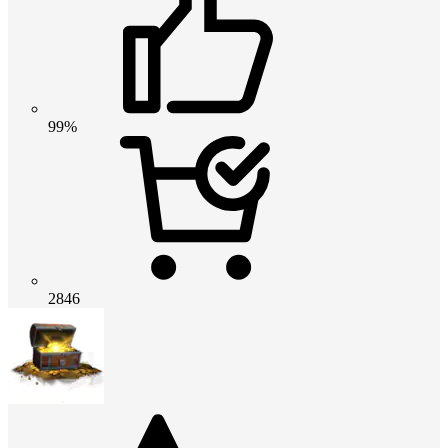
99%
2846