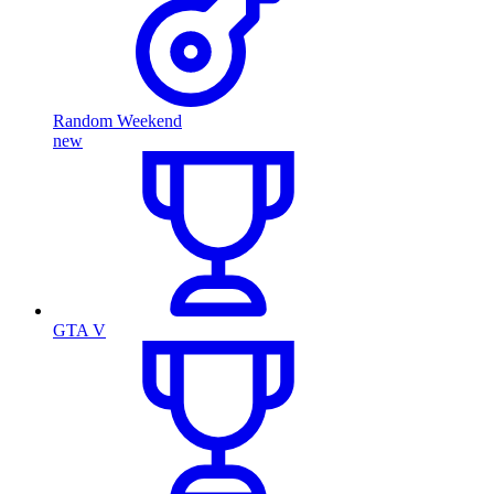
Random Weekend
new
GTA V