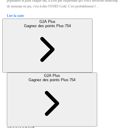
populaires et pour chaque fan, il n'est pas surprenant qu'OSRS nécessite beaucoup
de monnaie en jeu, c'est-à-dire l'OSRS Gold. C'est probablement l ...
Lire la suite
G2A Plus
Gagnez des points Plus:
754
G2A Plus
Gagnez des points Plus:
754