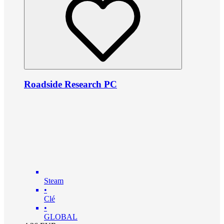
Roadside Research PC
Steam
•
Clé
•
GLOBAL