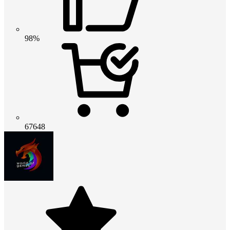
98%
67648