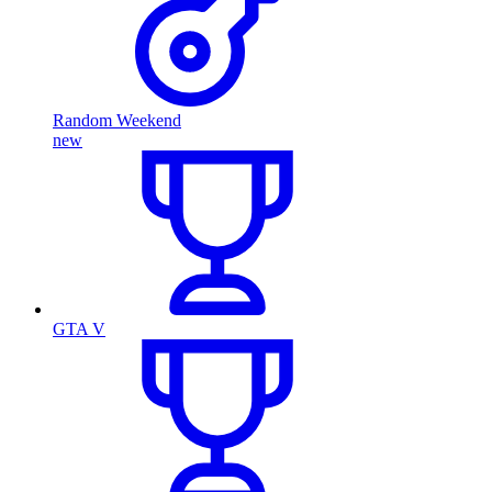
Random Weekend
new
GTA V