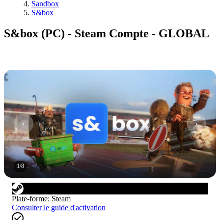
Sandbox
S&box
S&box (PC) - Steam Compte - GLOBAL
1
/
8
Plate-forme
:
Steam
Consulter le guide d'activation