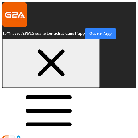
15% avec APP15 sur le 1er achat dans l’app
Ouvrir l’app