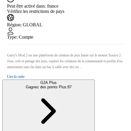
Peut être activé dans:
france
Vérifiez les restrictions de pays
Région
:
GLOBAL
Type
:
Compte
Garry's Mod 2 est une plateforme de création de jeux basée sur le moteur Source 2.
Joue, crée et partage des jeux, explore les créations de la communauté et profite d'un
amusement sans fin dans un bac à sable avec des ou ...
Lire la suite
G2A Plus
Gagnez des points Plus:
87