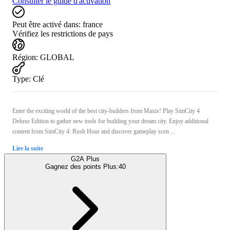
Consulter le guide d'activation
Peut être activé dans:
france
Vérifiez les restrictions de pays
Région
:
GLOBAL
Type
:
Clé
Enter the exciting world of the best city-builders from Maxis! Play SimCity 4
Deluxe Edition to gather new tools for building your dream city. Enjoy additional
content from SimCity 4: Rush Hour and discover gameplay scen ...
Lire la suite
G2A Plus
Gagnez des points Plus:
40