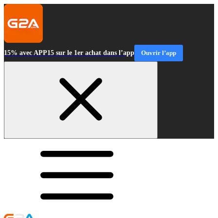
15% avec APP15 sur le 1er achat dans l’app
Ouvrir l’app