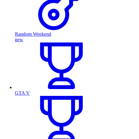
Random Weekend
new
GTA V