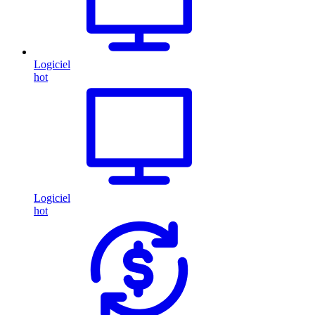
Logiciel
hot
Logiciel
hot