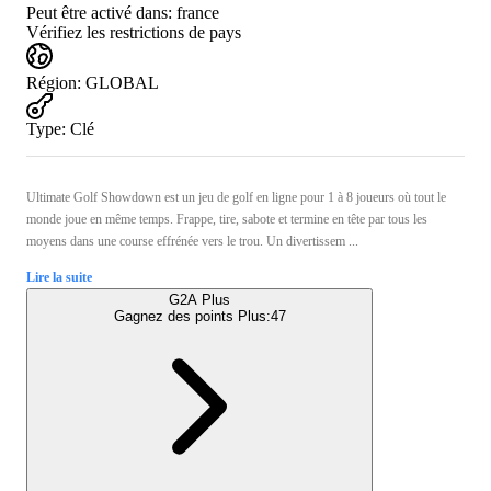
Peut être activé dans:
france
Vérifiez les restrictions de pays
Région
:
GLOBAL
Type
:
Clé
Ultimate Golf Showdown est un jeu de golf en ligne pour 1 à 8 joueurs où tout le
monde joue en même temps. Frappe, tire, sabote et termine en tête par tous les
moyens dans une course effrénée vers le trou. Un divertissem ...
Lire la suite
G2A Plus
Gagnez des points Plus:
47