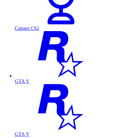
Caisses CS2
GTA V
GTA V