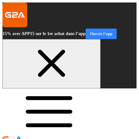
15% avec APP15 sur le 1er achat dans l’app
Ouvrir l’app