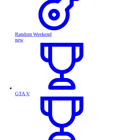
Random Weekend
new
GTA V