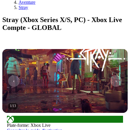
Aventure
Stray
Stray (Xbox Series X/S, PC) - Xbox Live
Compte - GLOBAL
1
/
13
Plate-forme
:
Xbox Live