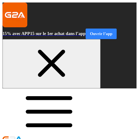
15% avec APP15 sur le 1er achat dans l’app
Ouvrir l’app