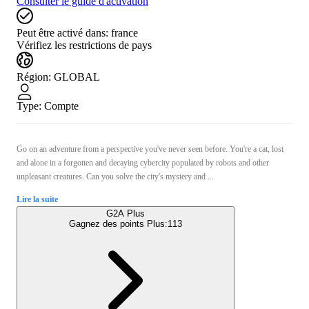
Consulter le guide d'activation
Peut être activé dans:
france
Vérifiez les restrictions de pays
Région
:
GLOBAL
Type
:
Compte
Go on an adventure from a perspective you've never seen before. You're a cat, lost
and alone in a forgotten and decaying cybercity populated by robots and other
unpleasant creatures. Can you solve the city's mystery and ...
Lire la suite
G2A Plus
Gagnez des points Plus:
113