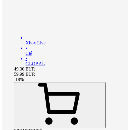
Xbox Live
•
Clé
•
GLOBAL
49.30
EUR
59.99
EUR
-
18
%