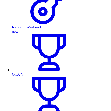
Random Weekend
new
GTA V