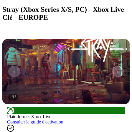
Stray (Xbox Series X/S, PC) - Xbox Live
Clé - EUROPE
1
/
13
Plate-forme
:
Xbox Live
Consulter le guide d'activation