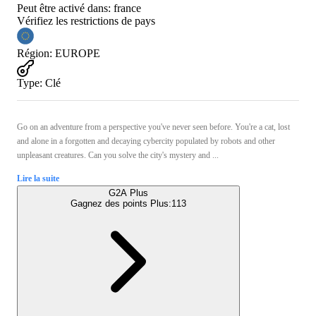
Peut être activé dans:
france
Vérifiez les restrictions de pays
Région
:
EUROPE
Type
:
Clé
Go on an adventure from a perspective you've never seen before. You're a cat, lost
and alone in a forgotten and decaying cybercity populated by robots and other
unpleasant creatures. Can you solve the city's mystery and ...
Lire la suite
G2A Plus
Gagnez des points Plus:
113