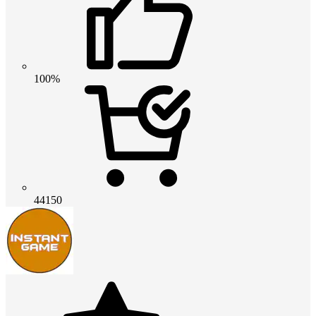
100%
44150