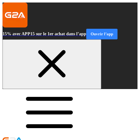
15% avec APP15 sur le 1er achat dans l’app
Ouvrir l’app