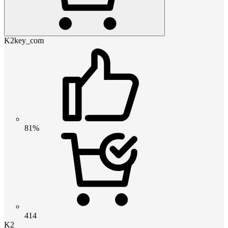
K2key_com
81%
414
K2