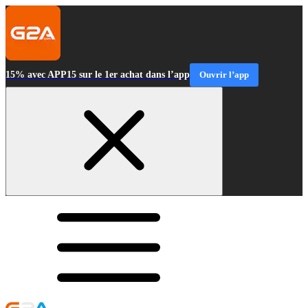
15% avec APP15 sur le 1er achat dans l’app
Ouvrir l’app