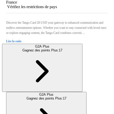
France
Vérifiez les restrictions de pays
Discover the Tango Card 20 USD your gateway to enhanced communication and
endless entertainment options. Whether you want to stay connected with loved ones
or explore engaging content, the Tango Card combines conveni ...
Lire la suite
G2A Plus
Gagnez des points Plus:
17
G2A Plus
Gagnez des points Plus:
17