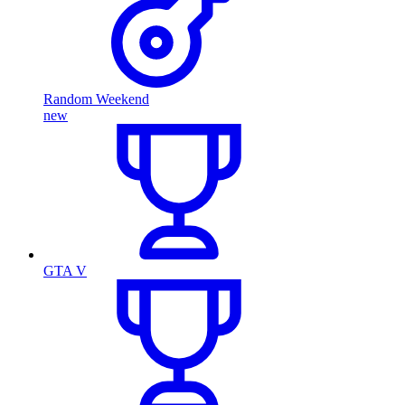
Random Weekend
new
GTA V