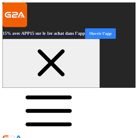
15% avec APP15 sur le 1er achat dans l’app
Ouvrir l’app