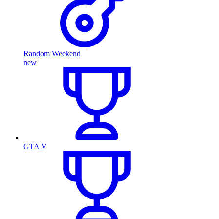
Random Weekend
new
GTA V