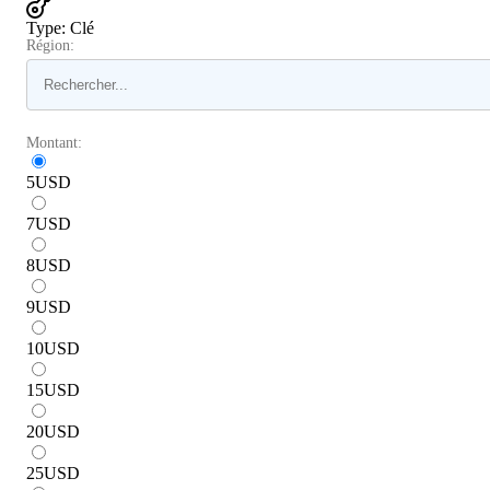
Type
:
Clé
Région:
Montant:
5
USD
7
USD
8
USD
9
USD
10
USD
15
USD
20
USD
25
USD