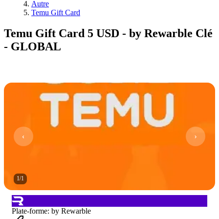
Autre
Temu Gift Card
Temu Gift Card 5 USD - by Rewarble Clé
- GLOBAL
1
/
1
Plate-forme
:
by Rewarble