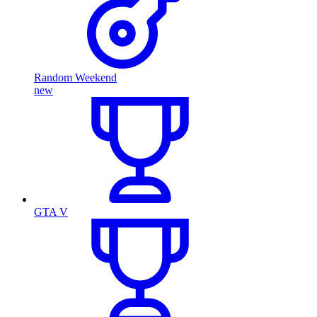
Random Weekend
new
GTA V