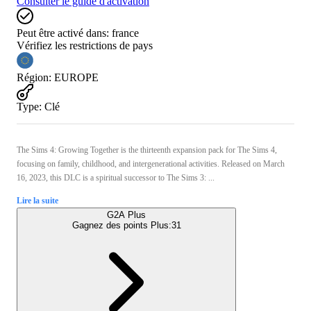
Consulter le guide d'activation
Peut être activé dans:
france
Vérifiez les restrictions de pays
Région
:
EUROPE
Type
:
Clé
The Sims 4: Growing Together is the thirteenth expansion pack for The Sims 4,
focusing on family, childhood, and intergenerational activities. Released on March
16, 2023, this DLC is a spiritual successor to The Sims 3: ...
Lire la suite
G2A Plus
Gagnez des points Plus:
31