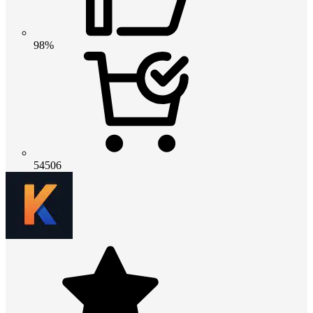
98%
54506