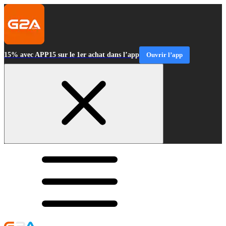
15% avec APP15 sur le 1er achat dans l’app
Ouvrir l’app