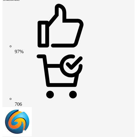
97%
706