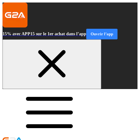
15% avec APP15 sur le 1er achat dans l’app
Ouvrir l’app