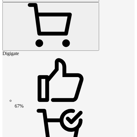
Digigate
67%