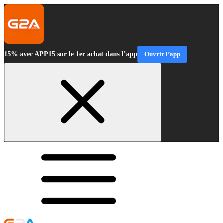
15% avec APP15 sur le 1er achat dans l’app
Ouvrir l’app