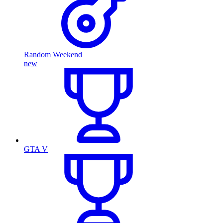
Random Weekend
new
GTA V