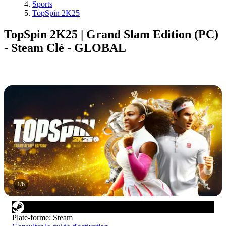
Sports
TopSpin 2K25
TopSpin 2K25 | Grand Slam Edition (PC)
- Steam Clé - GLOBAL
1
/
6
Plate-forme
:
Steam