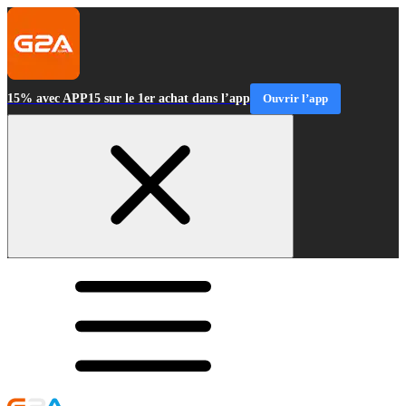
15% avec APP15 sur le 1er achat dans l’app
Ouvrir l’app