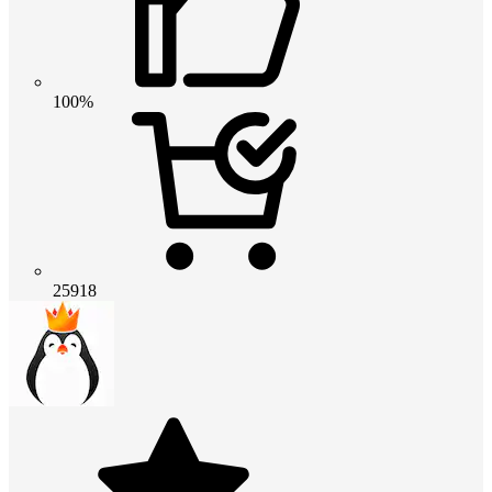
100%
25918