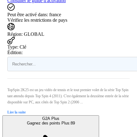
Consulter le guide d'activation
Peut être activé dans:
france
Vérifiez les restrictions de pays
Région
:
GLOBAL
Type
:
Clé
Édition:
TopSpin 2K25 est un jeu vidéo de tennis et le tout premier volet de la série Top Spin
tant attendu depuis Top Spin 4 (2011). C'est également la deuxième entrée de la série
disponible sur PC, aux côtés de Top Spin 2 (2006 ...
Lire la suite
G2A Plus
Gagnez des points Plus:
89