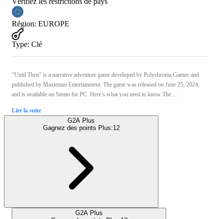
Vérifiez les restrictions de pays
Région
:
EUROPE
Type
:
Clé
“Until Then” is a narrative adventure game developed by Polychroma Games and
published by Maximum Entertainment. The game was released on June 25, 2024,
and is available on Steam for PC. Here’s what you need to know:The ...
Lire la suite
G2A Plus
Gagnez des points Plus:
12
G2A Plus