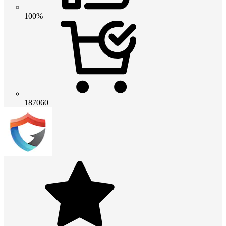
100%
187060