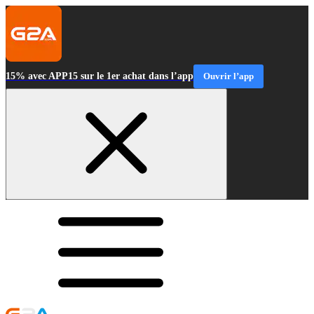
15% avec APP15 sur le 1er achat dans l’app
Ouvrir l’app