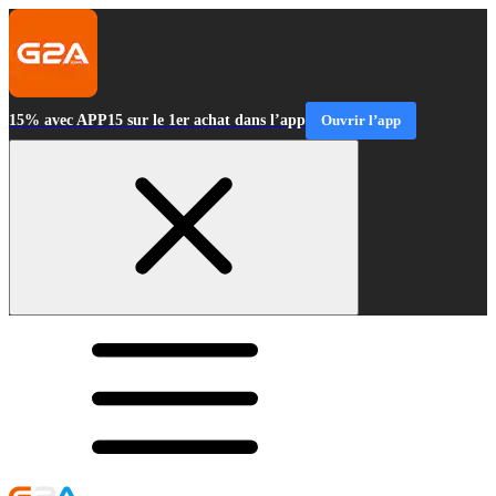
15% avec APP15 sur le 1er achat dans l’app
Ouvrir l’app