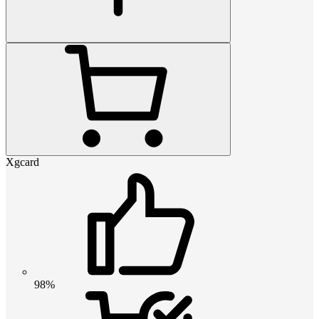
Xgcard
98%