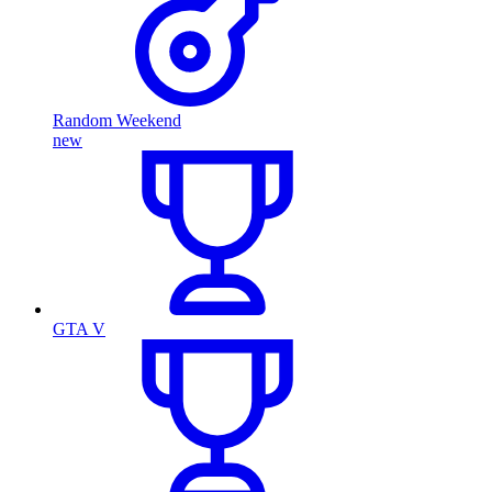
Random Weekend
new
GTA V