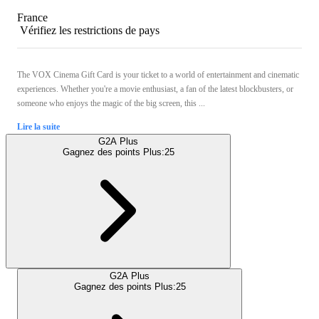
France
Vérifiez les restrictions de pays
The VOX Cinema Gift Card is your ticket to a world of entertainment and cinematic
experiences. Whether you're a movie enthusiast, a fan of the latest blockbusters, or
someone who enjoys the magic of the big screen, this ...
Lire la suite
G2A Plus
Gagnez des points Plus:
25
G2A Plus
Gagnez des points Plus:
25