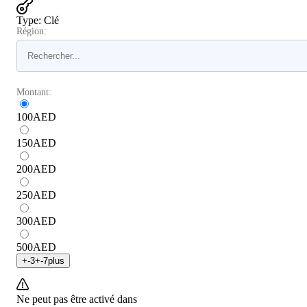
Type
:
Clé
Région:
Montant:
100
AED
150
AED
200
AED
250
AED
300
AED
500
AED
+
-3
+
-7
plus
Ne peut pas être activé dans