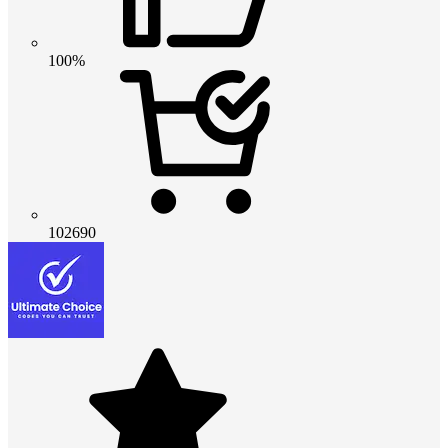
100%
102690