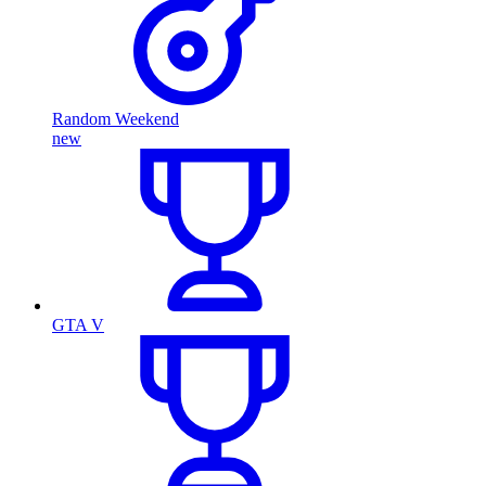
Random Weekend
new
GTA V