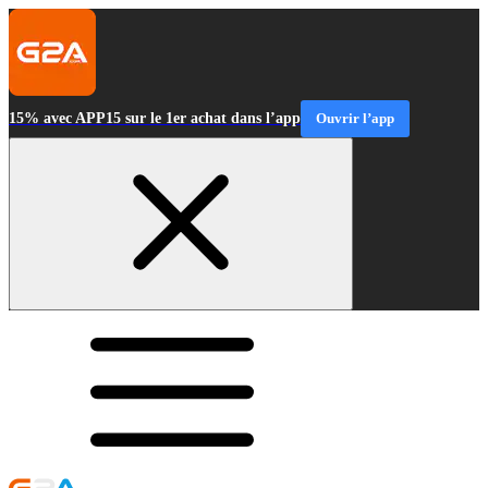
15% avec APP15 sur le 1er achat dans l’app
Ouvrir l’app