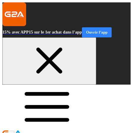
15% avec APP15 sur le 1er achat dans l’app
Ouvrir l’app