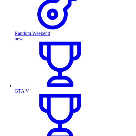
Random Weekend
new
GTA V