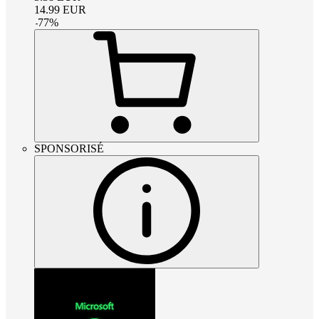
14.99
EUR
-
77
%
SPONSORISÉ