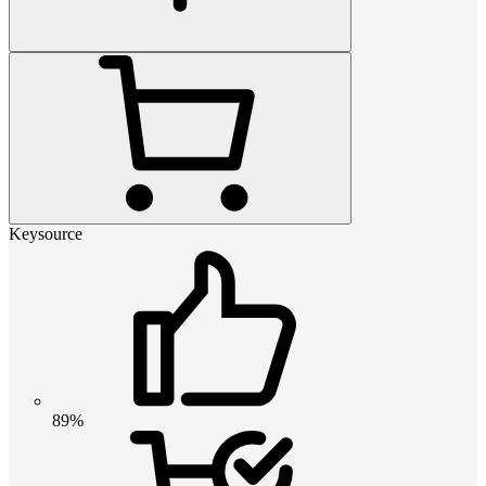
Keysource
89%