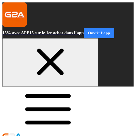
15% avec APP15 sur le 1er achat dans l’app
Ouvrir l’app