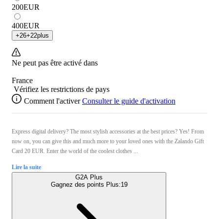
200
EUR
400
EUR
+
26
+
22
plus
Ne peut pas être activé dans
France
Vérifiez les restrictions de pays
Comment l'activer
Consulter le guide d'activation
Express digital delivery? The most stylish accessories at the best prices? Yes! From
now on, you can give this and much more to your loved ones with the Zalando Gift
Card 20 EUR. Enter the world of the coolest clothes ...
Lire la suite
G2A Plus
Gagnez des points Plus:
19